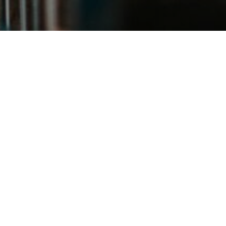
Notre passion, la
photographie
Ateliers, balades,
expositions… Partageons
ensemble notre passion.
Confluence Photo Scarpe-Escaut propose des
activités variées pour tous les passionnés d’image :
séances pratiques, sorties culturelles, ateliers
techniques et découvertes d’artistes.
Notre objectif : créer un lieu d’échange où chacun,
quel que soit son niveau, peut progresser et
partager sa passion pour la photo.